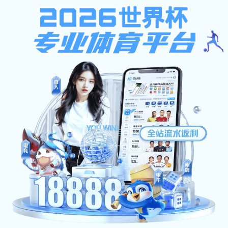
注册入口
www.j9.cn官网入口
APP与网
页版入口｜畅享全球体育赛事
与数据服务
欢迎访问
www.j9.cn官网入口
，提供全面覆盖足
球、篮球、电竞等项目的赛事资讯与数据内容，
支持
APP下载
与
网页使用
，每日同步更新千场
比赛，聚焦热门体育内容， 助您轻松获取赛事
动态，掌握比赛节奏。