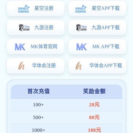
西甲前五名球队均成功晋级下赛季的欧洲冠军联赛，
这不仅展示了西甲联赛的竞争力，更凸显了各支球队
在国际舞台上的实力。其中，马德里竞技队已提前确
保资格，使得他们能够在下一个欧冠赛季中继续与欧
洲顶尖球队争夺荣誉。本文将从四个方面详细阐述这
一盛事对西甲及其俱乐部的重要性，包括对球队实力
的展现、对球迷文化的影响、经济收益的增加以及未
来发展的展望。通过这些分析，我们可以更深入地了
解西甲联赛即将迎来的新挑战和机遇。
1、球队实力的全面展现
首先，西甲前五名球队全数晋级欧冠，是对这些球队
整体实力的一次充分肯定。在过去的一个赛季中，这
些球队凭借出色的表现和稳定的发挥，在激烈竞争中