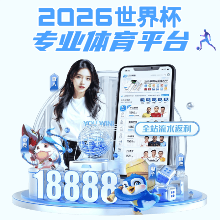
注册入口
www.j9.cn官网入口
APP与网
页版入口｜畅享全球体育赛事
与数据服务
欢迎访问
www.j9.cn官网入口
，提供全面覆盖足
球、篮球、电竞等项目的赛事资讯与数据内容，
支持
APP下载
与
网页使用
，每日同步更新千场
比赛，聚焦热门体育内容， 助您轻松获取赛事
动态，掌握比赛节奏。