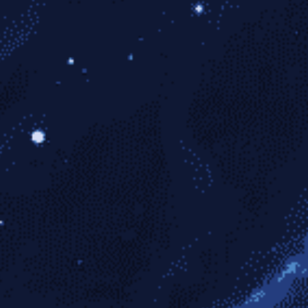
来以稳健著称。他对其他后卫尤其是同乡竞争者高度评价，这次
马奎尔都是一名优秀的后卫，其职业态度非常值得学习。
受到的挑战，他认为这些比赛让他充分认识到马奎尔在高强度比
加强两队之间良性的竞争关系。
升运动员之间相互欣赏，还可能改变外界对于两队激烈竞争印象
员树立正确价值观。
团结，也为下个赛季埋下了伏笔。在接下来的比赛中，无论是曼
赛临近之前，各支球队必须把握住每一个提高自身实力和凝聚力
体育中，不仅仅要关注获胜，更要关注运动本身所传递出的友谊
出更多全面发展的优秀运动人才。