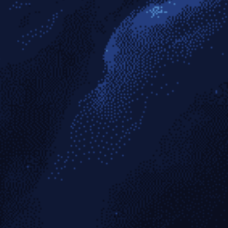
调查结果无疑给英超带来了新气象，将推动整个联赛朝着更积极
！
晓全员支持曼联后卫马奎尔，与此同时范戴克也表态选择支持他
好的互动关系，对未来赛事产生深远影响。
举措不断涌现，共同推动足球事业发展。同时，希望所有参与者