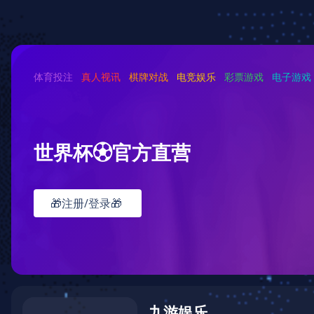
www.j9.cn官网入
欢迎访问
www.j9.cn官网入口
，提供全
同步更新千场比