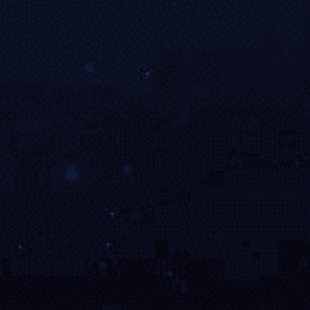
缺问题呼吁
注，尤其是在国家队阵容中，中锋和中...
联系我们
快速导航
作市碌曲路581号
App下载
关于我们
upport@jmgrepair.com
隐私政策
用户协议
网站地图