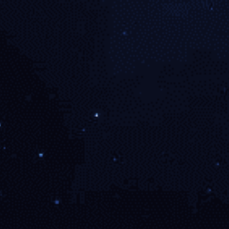
足球报分析国足中锋与中场短
近年来，中国足球的整体水平备受关
2026-07-16
www.j9.cn官网入口
www.j9.cn官网入口官方网站
合
【KY1.AC】官网认证:手机版、app下
s
载、登录入口、官方网站、网页版、
平台、网址、地址、注册、娱乐，
www.j9.cn官网入口(中国)官方网站欢
迎大家选择真正的官方通道，同时我
们提供全天候7x24小时在线服务，第
一时间处理各类问题，正规集团平台
有保障，欢迎体验！