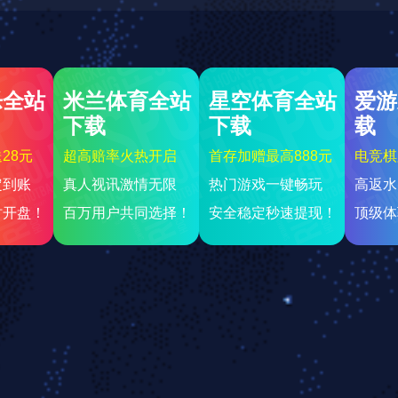
它还代表着球员间深厚的友谊和相互尊重。在这样的氛围中，各
球文化，即更加注重团队协作与体育精神，而非单纯追求胜利。
位
来在球队中的作用愈发凸显。他不仅具备出色的身体素质，更有
议，但他始终坚持自己的风格，并努力提升个人技战术水平。
的心理素质和抗压能力，为球队贡献了不少精彩瞬间。他能够有
，为球队创造机会，这种全能型选手无疑是现代足球所需的重要
球员均表示，他们认为马奎尔是一名值得信赖并能带领球队走向
更加团结一致。