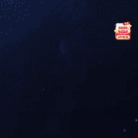
、更健康的发展方向迈进。而对于每一位热
。这一事件不仅展示了当前足球文化中的友
都能秉持公平、公正、友好的态度，在绿茵
下一篇：